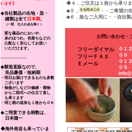
◆４．ご注文は１枚から承り
います】
◆５．
・・ご希望の
◆当社製品の生地・染・
◆６．急なご入用に・・自社製
縫製は全て
日本製
。
（一部 仕入れ品を除く）
変な薬品のにおいや、
お問い合わせ・
糸のほつれ、色落ちなどの
心配なく安心してお使い
いただけます。
０１
フリーダイヤル
００
フリーＦＡＸ
----------------------
０１
Ｅメール
◆製造直販なので、
０５
良品廉価・短納期
info@
・明日お届けできるものも多数
ございます
・袖焦がしなどの修繕・着物
から二部式への仕立て直し
も承ります
・同じ柄の追加も１枚からＯＫ
◆ご用意できる柄数は、
日本随一
◆海外発送も承っていま