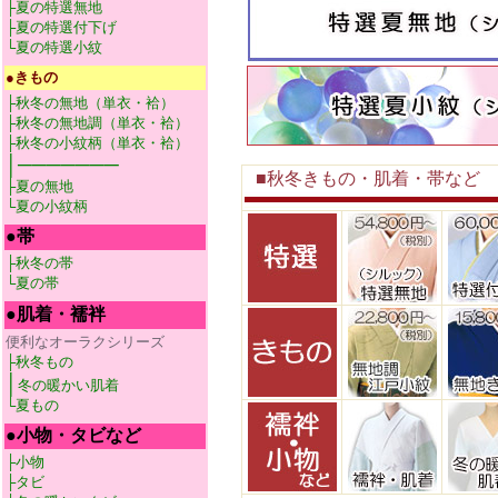
├夏の特選無地
├夏の特選付下げ
└夏の特選小紋
●きもの
├秋冬の無地（単衣・袷）
├秋冬の無地調
（単衣・袷）
├秋冬の小紋柄（単衣・袷）
│───────
■秋冬きもの・肌着・帯など
├夏の無地
└夏の小紋柄
●
帯
├秋冬の帯
└夏の帯
●
肌着・襦袢
便利なオーラクシリーズ
├秋冬もの
│
冬の暖かい肌着
└夏もの
●
小物・タビなど
├小物
├タビ