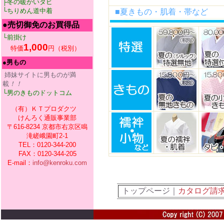
├冬の暖かいタビ
└ちりめん道中着
■夏きもの・肌着・帯など
●売切御免のお買得品
└前掛け
1,000
特価
円（税別）
●男もの
姉妹サイトに男ものが満
載
！！
└男のきものドットコム
（有）ＫＴプロダクツ
けんろく通販事業部
〒616-8234 京都市右京区鳴
滝嵯峨園町2-1
TEL：0120-344-200
FAX：0120-344-205
E-mail：
info@kenroku.com
トップページ｜
カタログ請