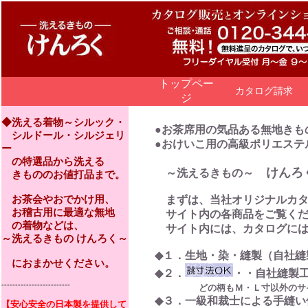
トップペー
カタログ請求
ジ
◆洗える着物～シルック・
●お茶席用の気品ある無地きも
シルドール・シルジェリ
●おけいこ用の高級ポリエス
ー
の特選品から洗える
けん
～洗えるきもの～
きもののお値打品まで。
お茶会やおでかけ用、
まずは、当社オリジナルカタ
お稽古用に最適な無地
サイト内の各商品をご覧くだ
の着物などは、
サイト内には、カタログには
～洗えるきもの けんろく～
◆１．生地・染・縫製（自社縫
におまかせください。
◆２．
・・自社縫製
-------------------------
どの柄もＭ・Ｌ寸以外のサ
◆３．一級和裁士による手縫い
【安心安全の日本製を提供して