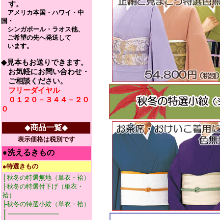
す。
アメリカ本国・ハワイ・中
国・
シンガポール・ラオス他、
ご希望の先へ発送して
います。
◆見本もお送りできます。
お気軽にお問い合わせ・
ご相談ください。
フリーダイヤル
０１２０－３４４－２０
０
◆
商品一覧
◆
表示価格は税別です
●
洗えるきもの
●特選きもの
├秋冬の特選無地（単衣・袷）
├秋冬の特選付下げ（単衣・
袷）
├秋冬の特選小紋（単衣・袷）
│────────